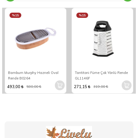
%15
%15
Bambum Murphy Hazneli Oval
Tantitoni Füme Çok Yönlü Rende
Rende B0264
GL1146F
493,00
271,15
580,00
319,00