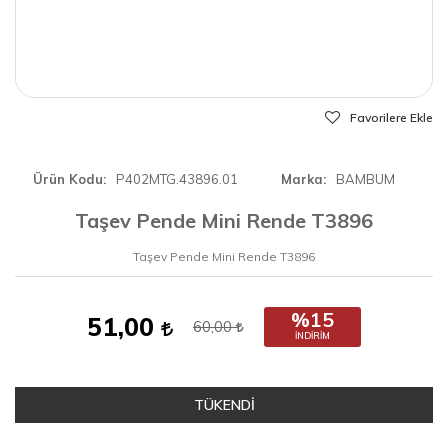
Favorilere Ekle
Ürün Kodu
P402MTG.43896.01
Marka
BAMBUM
Taşev Pende Mini Rende T3896
Taşev Pende Mini Rende T3896
%15
51,00
60,00
İNDIRIM
TÜKENDİ