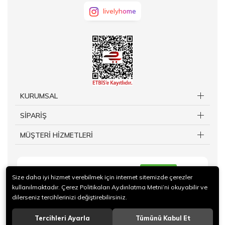
livelyhome
KURUMSAL
SİPARİŞ
MÜŞTERİ HİZMETLERİ
KAYIT OL
Size daha iyi hizmet verebilmek için internet sitemizde çerezler
kullanılmaktadır. Çerez Politikaları Aydınlatma Metni’ni okuyabilir ve
dilerseniz tercihlerinizi değiştirebilirsiniz.
Tercihleri Ayarla
Tümünü Kabul Et