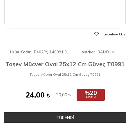
Favorilere Ekle
Ürün Kodu
P402PŞÜ.40991.01
Marka
BAMBUM
Taşev Mücver Oval 25x12 Cm Güveç T0991
Taşev Mücver Oval 25x12 Cm Güveç T0991
%20
24,00
30,00
İNDIRIM
TÜKENDİ