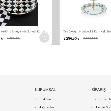
Acar Qualıta-King Emaye Küçük Katlı Kurabiyelik Dama Dekor XAP-22-0250
0
2.286,50
1.790,00
2.690,00
KURUMSAL
SİPARİŞ
Hakkımızda
Kargo ve T
Mağazalar
Havale Bil