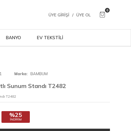
0
ÜYE GIRIŞI
/
ÜYE OL
BANYO
EV TEKSTİLİ
1
Marka
BAMBUM
tlı Sunum Standı T2482
ndı T2482
%25
İNDIRIM