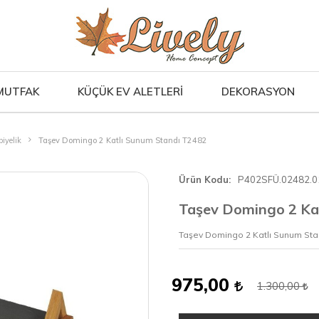
MUTFAK
KÜÇÜK EV ALETLERİ
DEKORASYON
iyelik
Taşev Domingo 2 Katlı Sunum Standı T2482
Ürün Kodu
P402SFÜ.02482.0
Taşev Domingo 2 Ka
Taşev Domingo 2 Katlı Sunum Sta
975,00
1.300,00