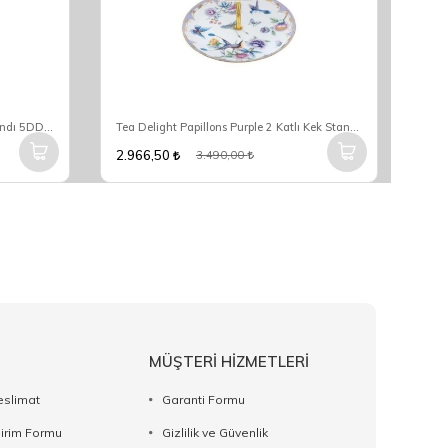
Tea Delight Horticool 2 Katlı Kek Standı 5DDC-CSD20HC1
Tea Delight Papillons Purple 2 Katlı Kek Standı 5DDC-CSD20PP2
2.966,50
3.490,00
MÜŞTERİ HİZMETLERİ
eslimat
Garanti Formu
dirim Formu
Gizlilik ve Güvenlik