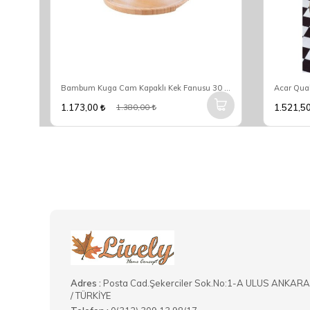
Bambum Kuga Cam Kapaklı Kek Fanusu 30 Cm B3625
1.173,00
1.521,5
1.380,00
Adres :
Posta Cad.Şekerciler Sok.No:1-A ULUS ANKARA
/ TÜRKİYE