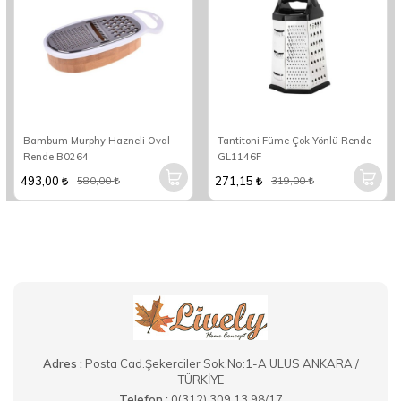
Bambum Murphy Hazneli Oval
Tantitoni Füme Çok Yönlü Rende
Rende B0264
GL1146F
493,00
271,15
580,00
319,00
Adres :
Posta Cad.Şekerciler Sok.No:1-A ULUS ANKARA /
TÜRKİYE
Telefon :
0(312) 309 13 98/17