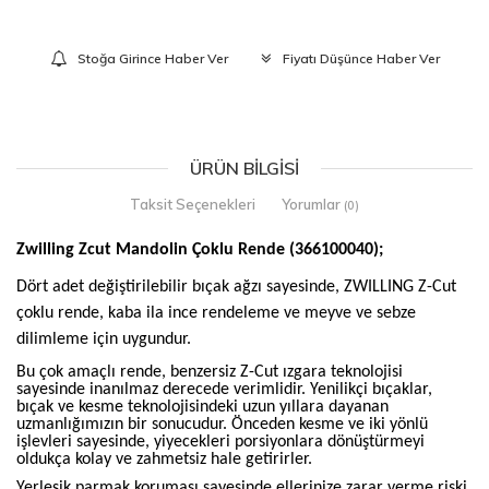
Stoğa Girince Haber Ver
Fiyatı Düşünce Haber Ver
ÜRÜN BILGISI
Taksit Seçenekleri
Yorumlar
(0)
Zwilling Zcut Mandolin Çoklu Rende (366100040);
Dört adet değiştirilebilir bıçak ağzı sayesinde, ZWILLING Z-Cut
çoklu rende, kaba ila ince rendeleme ve meyve ve sebze
dilimleme için uygundur.
Bu çok amaçlı rende, benzersiz Z-Cut ızgara teknolojisi
sayesinde inanılmaz derecede verimlidir. Yenilikçi bıçaklar,
bıçak ve kesme teknolojisindeki uzun yıllara dayanan
uzmanlığımızın bir sonucudur. Önceden kesme ve iki yönlü
işlevleri sayesinde, yiyecekleri porsiyonlara dönüştürmeyi
oldukça kolay ve zahmetsiz hale getirirler.
Yerleşik parmak koruması sayesinde ellerinize zarar verme riski