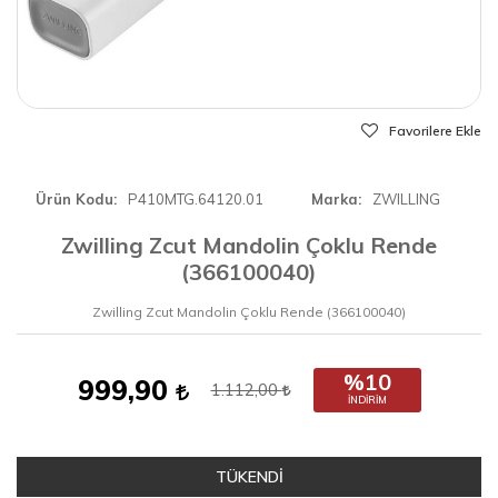
Favorilere Ekle
Ürün Kodu
P410MTG.64120.01
Marka
ZWILLING
Zwilling Zcut Mandolin Çoklu Rende
(366100040)
Zwilling Zcut Mandolin Çoklu Rende (366100040)
%10
999,90
1.112,00
İNDIRIM
TÜKENDİ