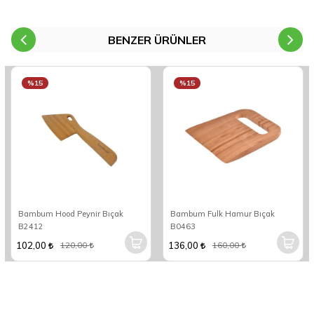
BENZER ÜRÜNLER
%15
%15
Bambum Hood Peynir Bıçak
Bambum Fulk Hamur Bıçak
B2412
B0463
102,00
136,00
120,00
160,00