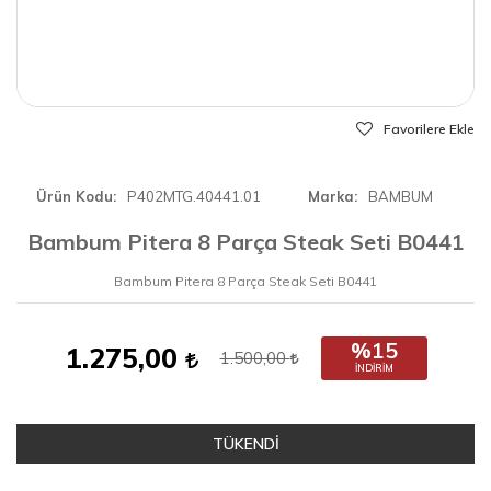
Favorilere Ekle
Ürün Kodu
P402MTG.40441.01
Marka
BAMBUM
Bambum Pitera 8 Parça Steak Seti B0441
Bambum Pitera 8 Parça Steak Seti B0441
%15
1.275,00
1.500,00
İNDIRIM
TÜKENDİ