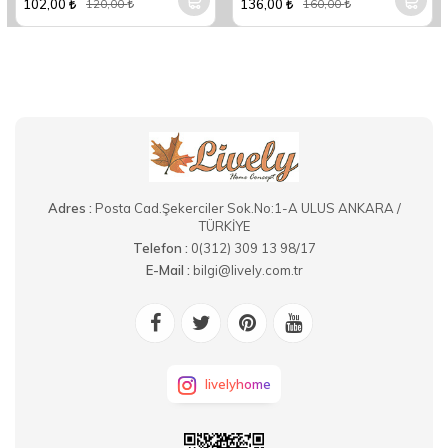
102,00
136,00
120,00
160,00
Adres :
Posta Cad.Şekerciler Sok.No:1-A ULUS ANKARA /
TÜRKİYE
Telefon :
0(312) 309 13 98/17
E-Mail :
bilgi@lively.com.tr
livelyhome