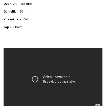
Uzunluk -
188 mm
Genişlik -
20 mm
Yükseklik -
10.6 mm
Sap -
Fibrox