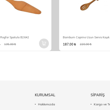
ogfor Spatula B2642
Bambum Caprino Uzun Servis Kaşı
187,00
135,00
220,00
KURUMSAL
SİPARİŞ
Hakkımızda
Kargo ve T