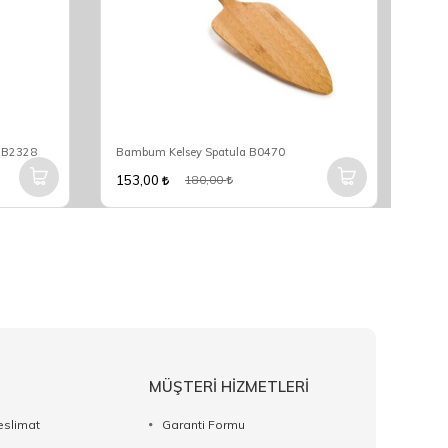
k B2328
Bambum Kelsey Spatula B0470
Bam
153,00
561
180,00
MÜŞTERİ HİZMETLERİ
eslimat
Garanti Formu