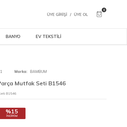
0
ÜYE GIRIŞI
/
ÜYE OL
BANYO
EV TEKSTİLİ
01
Marka
BAMBUM
Parça Mutfak Seti B1546
Seti B1546
%15
İNDIRIM