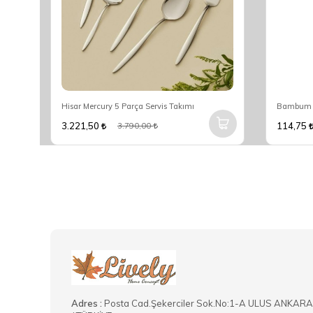
Hisar Mercury 5 Parça Servis Takımı
Bambum R
3.221,50
114,75
3.790,00
Adres :
Posta Cad.Şekerciler Sok.No:1-A ULUS ANKARA