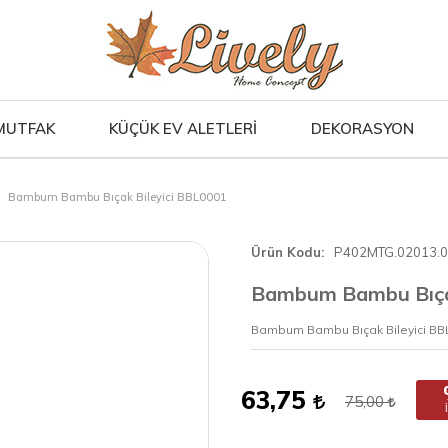
MUTFAK
KÜÇÜK EV ALETLERİ
DEKORASYON
Bambum Bambu Bıçak Bileyici BBL0001
Ürün Kodu
P402MTG.02013.
Bambum Bambu Bıçak
Bambum Bambu Bıçak Bileyici BB
63,75
75,00