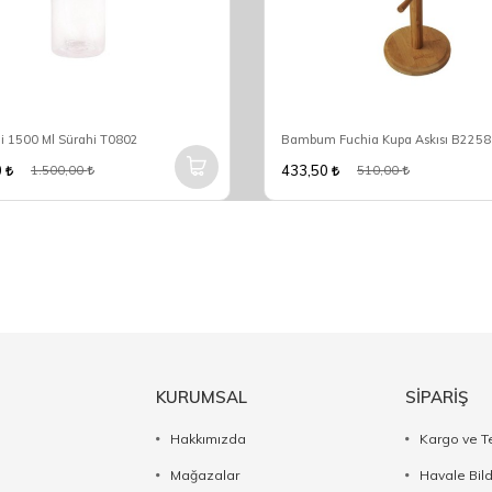
i 1500 Ml Sürahi T0802
Bambum Fuchia Kupa Askısı B2258
0
433,50
1.500,00
510,00
KURUMSAL
SİPARİŞ
Hakkımızda
Kargo ve T
Mağazalar
Havale Bil