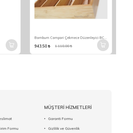
Bambum Campari Çekmece Düzenleyici BCIC1
Taşe
943,50
510
1.110,00
MÜŞTERİ HİZMETLERİ
eslimat
Garanti Formu
dirim Formu
Gizlilik ve Güvenlik