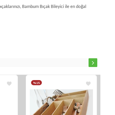
çaklarınızı, Bambum Bıçak Bileyici ile en doğal
%15
%