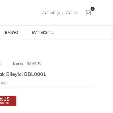
0
ÜYE GIRIŞI
/
ÜYE OL
BANYO
EV TEKSTİLİ
01
Marka
BAMBUM
 Bileyici BBL0001
L0001
%15
İNDIRIM