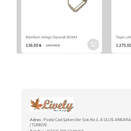
Bambum Artega Soyacak B2644
Taşev Lah
136,00
1.275,0
160,00
Adres :
Posta Cad.Şekerciler Sok.No:1-A ULUS ANKARA
/ TÜRKİYE