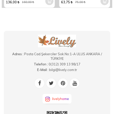
136,00
63,75
160,00
75,00
Adres :
Posta Cad.Şekerciler Sok.No:1-A ULUS ANKARA /
TÜRKİYE
Telefon :
0(312) 309 13 98/17
E-Mail :
bilgi@lively.com.tr
livelyhome