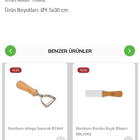
Ürün Kodu: T0802
Ürün Boyutları: Ø9.5x30 cm
BENZER ÜRÜNLER
%15
%15
Bambum Artega Soyacak B2644
Bambum Bambu Bıçak Bileyici
BBL0001