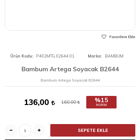
Favorilere Ekle
Ürün Kodu
P402MTG.02644.01
Marka
BAMBUM
Bambum Artega Soyacak B2644
Bambum Artega Soyacak B2644
%15
136,00
160,00
İNDIRIM
SEPETE EKLE