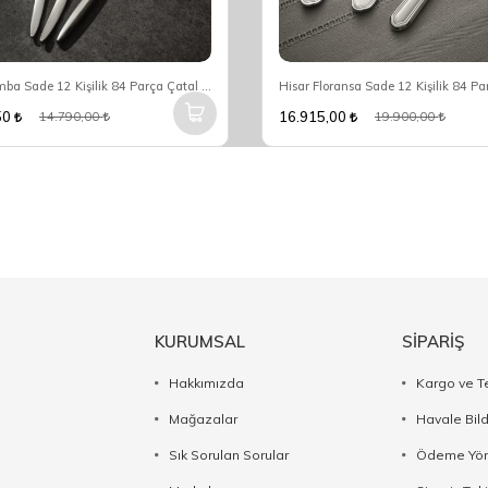
Hisar Mamba Sade 12 Kişilik 84 Parça Çatal Kaşık Bıçak Seti
50
16.915,00
14.790,00
19.900,00
KURUMSAL
SİPARİŞ
Hakkımızda
Kargo ve T
Mağazalar
Havale Bil
Sık Sorulan Sorular
Ödeme Yön