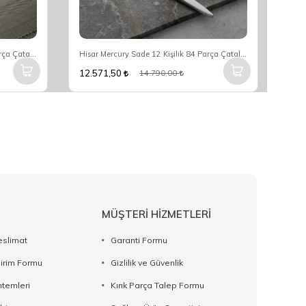
Hisar Floransa Sade 12 Kişilik 84 Parça Çatal Kaşık Bıçak Seti
Hisar Mercury Sade 12 Kişilik 84 Parça Çatal Kaşık Bıçak Seti
12.571,50
12.
14.790,00
MÜŞTERİ HİZMETLERİ
eslimat
Garanti Formu
dirim Formu
Gizlilik ve Güvenlik
temleri
Kırık Parça Talep Formu