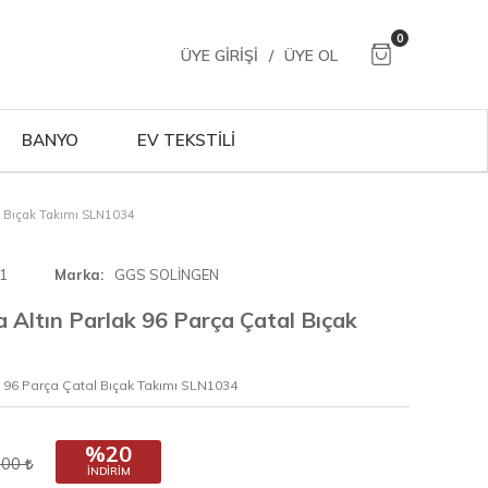
0
ÜYE GIRIŞI
/
ÜYE OL
BANYO
EV TEKSTİLİ
al Bıçak Takımı SLN1034
1
Marka
GGS SOLİNGEN
 Altın Parlak 96 Parça Çatal Bıçak
k 96 Parça Çatal Bıçak Takımı SLN1034
%20
,00
İNDIRIM