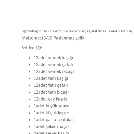
Ggs Solingen Danıela Altın Parlak 96 Parça Çatal Bıçak Takımı SLN1034;
Malzeme:18/10 Paslanmaz çelik
Set İçeriği:
12adet yemek kaşığı
12adet yemek çatalı
12adet yemek bıçağı
12adet tatlı kaşığı
12adet tatlı çatalı
12adet tatlı bıçağı
12adet çay kaşığı
1adet büyük kepçe
1adet küçük kepçe
1adet pasta spatulası
1adet şeker maşası
4adet servis kaşığı