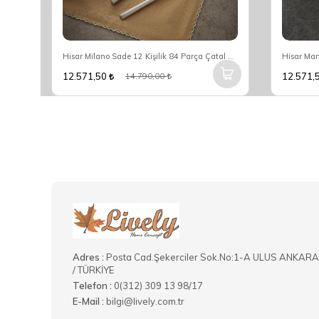
Hisar Optima Miami 12 Kişilik 84 Parça Çatal Kaşık Bıçak Seti
Hisar Milano Sade 12 Kişilik 84 Parça Çatal Kaşık Bıçak Seti
12.571,50
12.571,
14.790,00
Adres :
Posta Cad.Şekerciler Sok.No:1-A ULUS ANKARA
/ TÜRKİYE
Telefon :
0(312) 309 13 98/17
E-Mail :
bilgi@lively.com.tr