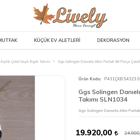
MUTFAK
KÜÇÜK EV ALETLERİ
DEKORASYON
 Kişilik Çatal Kaşık Bıçak Takımı
Ggs Solingen Danıela Altın Parlak 96 Parça Çat
Ürün Kodu
P431ÇKB.54323.0
Ggs Solingen Danıela
Takımı SLN1034
Ggs Solingen Danıela Altın Parla
19.920,00
24.900