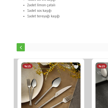
2adet limon çatalı
1adet sos kaşığı
1adet tereyağı kaşığı
%15
%15