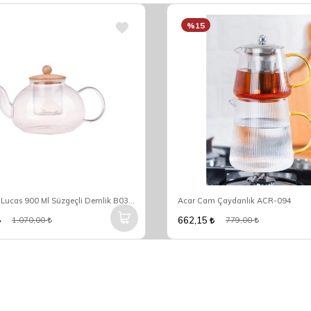
%15
Bambum Lucas 900 Ml Süzgeçli Demlik B0337
Acar Cam Çaydanlık ACR-094
662,15
1.070,00
779,00