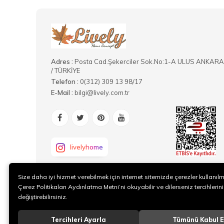
Adres :
Posta Cad.Şekerciler Sok.No:1-A ULUS ANKARA
/ TÜRKİYE
Telefon :
0(312) 309 13 98/17
E-Mail :
bilgi@lively.com.tr
livelyhome
Size daha iyi hizmet verebilmek için internet sitemizde çerezler kullanıl
Çerez Politikaları Aydınlatma Metni’ni okuyabilir ve dilerseniz tercihlerini
değiştirebilirsiniz.
Tercihleri Ayarla
Tümünü Kabul E