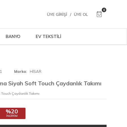
0
ÜYE GIRIŞI
/
ÜYE OL
BANYO
EV TEKSTİLİ
1
Marka
HİSAR
a Siyah Soft Touch Çaydanlık Takımı
 Touch Çaydanlık Takımı
%20
İNDIRIM