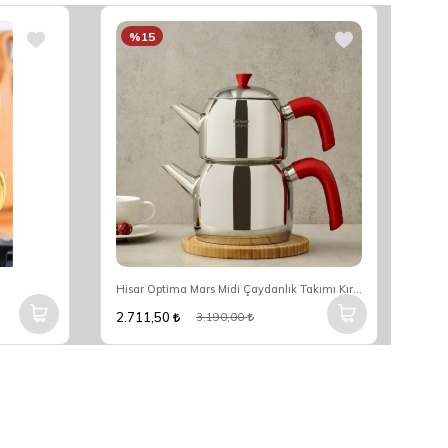
%15
%
Hisar Optima Mars Midi Çaydanlık Takımı Kırmızı
Hisa
2.711,50
3.5
3.190,00