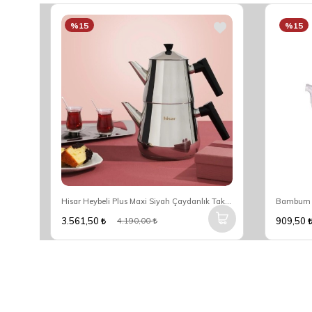
%15
%15
Taşev Armor Çelik İndüksiyon Tabanlı Cam Çaydanlık T6313
Hisar Heybeli Plus Maxi Siyah Çaydanlık Takımı
3.561,50
909,50
4.190,00