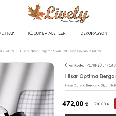
MUTFAK
KÜÇÜK EV ALETLERİ
DEKORASYON
lık Takımı
Hisar Optima Bergama Siyah Soft Touch Çaydanlık Takımı
Ürün Kodu
P178PŞÜ.34718.0
Hisar Optima Bergam
Hisar Optima Bergama Siyah Soft
472,00
590,00