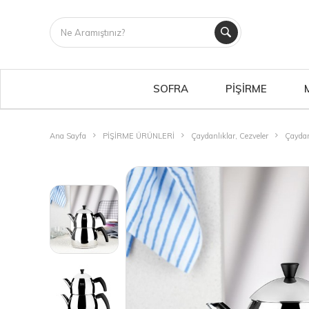
SOFRA
PİŞİRME
Ana Sayfa
PİŞİRME ÜRÜNLERİ
Çaydanlıklar, Cezveler
Çaydan