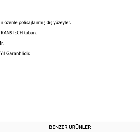
n özenle polisajlanmış dış yüzeyler.
L TRANSTECH taban.
r.
ıl Garantilidir.
BENZER ÜRÜNLER