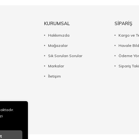
KURUMSAL
SİPARİŞ
Hakkımızda
Kargo ve T
Mağazalar
Havale Bil
Sık Sorulan Sorular
Ödeme Yön
Markalar
Sipariş Taki
İletişim
maktadır.
zi
t