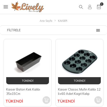
0
Ana Sayfa
KAISER
FILTRELE
TÜKENDİ
TÜKENDİ
Kaıser Baton Kek Kalıbı
Kaıser Classıc Mufin Kalıbı 12
35x15Cm
li+60 Adet Kagıt Kalıp
TÜKENDİ
TÜKENDİ