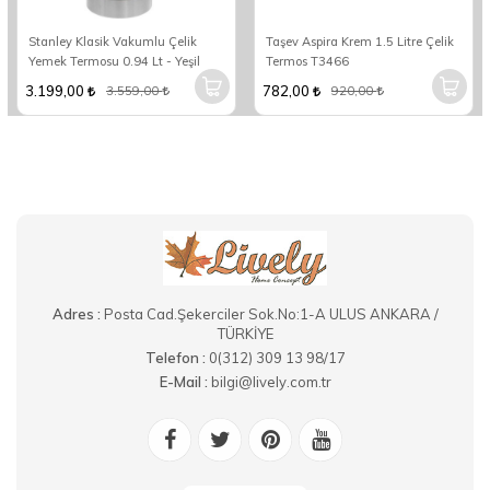
Stanley Klasik Vakumlu Çelik
Taşev Aspira Krem 1.5 Litre Çelik
Yemek Termosu 0.94 Lt - Yeşil
Termos T3466
3.199,00
782,00
3.559,00
920,00
Adres :
Posta Cad.Şekerciler Sok.No:1-A ULUS ANKARA /
TÜRKİYE
Telefon :
0(312) 309 13 98/17
E-Mail :
bilgi@lively.com.tr