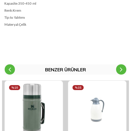
Kapasite:350-450 ml
Renk:Krem
Tip:Isı Yalıtımı
Materyal:Çelik
BENZER ÜRÜNLER
%10
%15