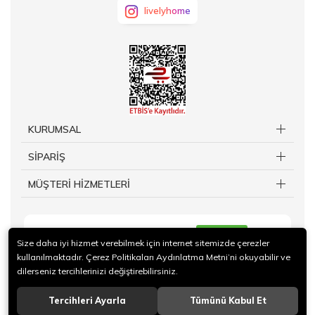
livelyhome
KURUMSAL
SİPARİŞ
MÜŞTERİ HİZMETLERİ
KAYIT OL
Size daha iyi hizmet verebilmek için internet sitemizde çerezler
kullanılmaktadır. Çerez Politikaları Aydınlatma Metni’ni okuyabilir ve
dilerseniz tercihlerinizi değiştirebilirsiniz.
Tercihleri Ayarla
Tümünü Kabul Et