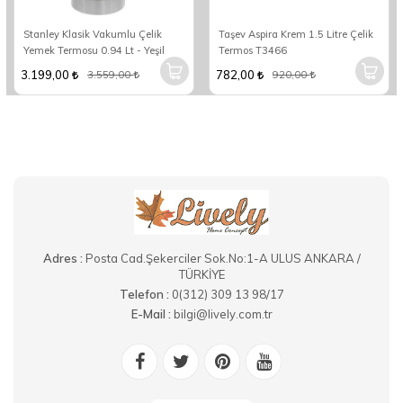
Stanley Klasik Vakumlu Çelik
Taşev Aspira Krem 1.5 Litre Çelik
Yemek Termosu 0.94 Lt - Yeşil
Termos T3466
3.199,00
782,00
3.559,00
920,00
Adres :
Posta Cad.Şekerciler Sok.No:1-A ULUS ANKARA /
TÜRKİYE
Telefon :
0(312) 309 13 98/17
E-Mail :
bilgi@lively.com.tr