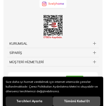
livelyhome
KURUMSAL
SİPARİŞ
MÜŞTERİ HİZMETLERİ
KAYIT OL
Size daha iyi hizmet verebilmek için internet sitemizde çerezler
kullanılmaktadır. Çerez Politikaları Aydınlatma Metni’ni okuyabilir ve
dilerseniz tercihlerinizi değiştirebilirsiniz.
Tercihleri Ayarla
Tümünü Kabul Et