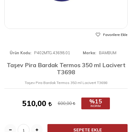
Favorilere Ekle
Ürün Kodu
P402MTG.43698.01
Marka
BAMBUM
Taşev Pira Bardak Termos 350 ml Lacivert
T3698
Taşev Pira Bardak Termos 350 ml Lacivert T3698
%15
510,00
600,00
İNDIRIM
SEPETE EKLE