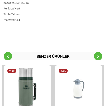
Kapasite:250-350 ml
Renk:Lacivert
Tip:Isı Yalıtımı
Materyal:Çelik
BENZER ÜRÜNLER
%10
%15