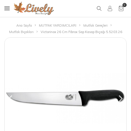
0
Ana Sayfa
MUTFAK YARDIMCILARI
Mutfak Gereçleri
Mutfak Bıçakları
Victorinox 26 Cm Fibrox Sap Kasap Bıçağı 5.5203.26