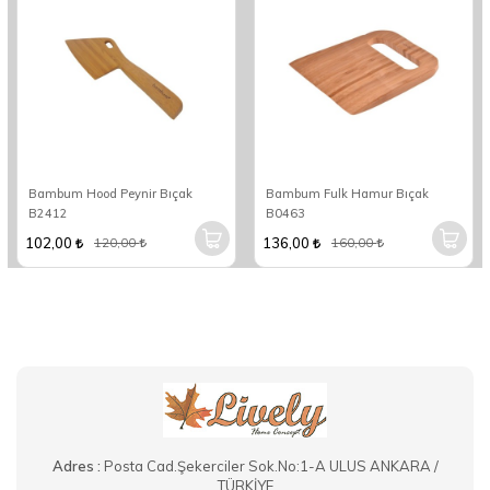
Bambum Hood Peynir Bıçak
Bambum Fulk Hamur Bıçak
B2412
B0463
102,00
136,00
120,00
160,00
Adres :
Posta Cad.Şekerciler Sok.No:1-A ULUS ANKARA /
TÜRKİYE