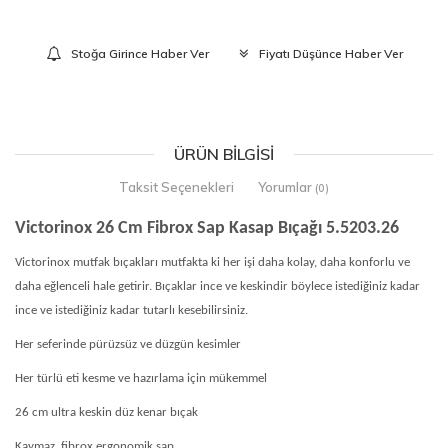
Stoğa Girince Haber Ver
Fiyatı Düşünce Haber Ver
ÜRÜN BILGISI
Taksit Seçenekleri
Yorumlar
(0)
Victorinox 26 Cm Fibrox Sap Kasap Bıçağı 5.5203.26
Victorinox mutfak bıçakları mutfakta ki her işi daha kolay, daha konforlu ve
daha eğlenceli hale getirir. Bıçaklar ince ve keskindir böylece istediğiniz kadar
ince ve istediğiniz kadar tutarlı kesebilirsiniz.
Her seferinde pürüzsüz ve düzgün kesimler
Her türlü eti kesme ve hazırlama için mükemmel
26 cm ultra keskin düz kenar bıçak
Kaymaz, fibrox ergonomik sap,