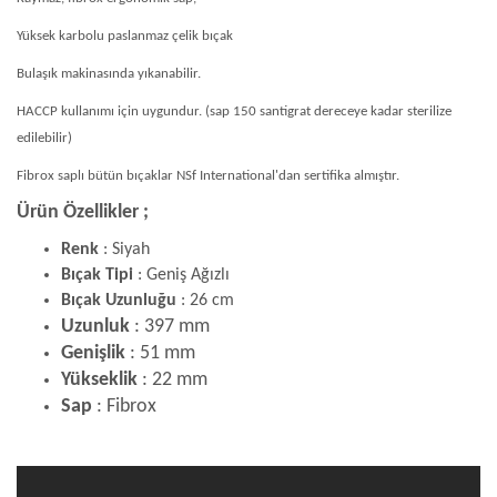
Yüksek karbolu paslanmaz çelik bıçak
Bulaşık makinasında yıkanabilir.
HACCP kullanımı için uygundur. (sap 150 santigrat dereceye kadar sterilize
edilebilir)
Fibrox saplı bütün bıçaklar NSf International'dan sertifika almıştır.
Ürün Özellikler ;
Renk
: Siyah
Bıçak Tipi
: Geniş Ağızlı
Bıçak Uzunluğu
: 26 cm
Uzunluk
: 397 mm
Genişlik
: 51 mm
Yükseklik
: 22 mm
Sap
: Fibrox