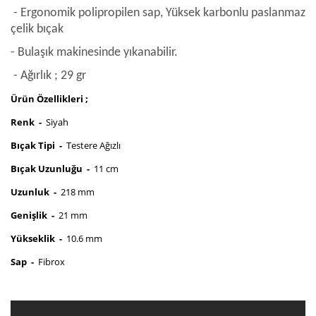
- Ergonomik polipropilen sap, Yüksek karbonlu paslanmaz
çelik bıçak
- Bulaşık makinesinde yıkanabilir.
- Ağırlık ; 29 gr
Ürün Özellikleri ;
Renk -
Siyah
Bıçak Tipi -
Testere Ağızlı
Bıçak Uzunluğu -
11 cm
Uzunluk -
218 mm
Genişlik -
21 mm
Yükseklik -
10.6 mm
Sap -
Fibrox