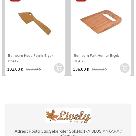
Bambum Hood Peynir Bıçak
Bambum Fulk Hamur Bıçak
B2412
B0463
102,00
136,00
120,00
160,00
Adres :
Posta Cad.Şekerciler Sok.No:1-A ULUS ANKARA /