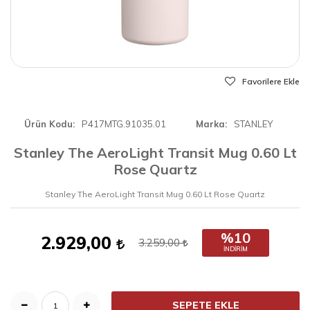
Favorilere Ekle
Ürün Kodu
P417MTG.91035.01
Marka
STANLEY
Stanley The AeroLight Transit Mug 0.60 Lt
Rose Quartz
Stanley The AeroLight Transit Mug 0.60 Lt Rose Quartz
%10
2.929,00
3.259,00
İNDIRIM
SEPETE EKLE