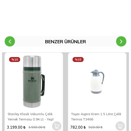
BENZER ÜRÜNLER
%10
%15
Stanley Klasik Vakumlu Çelik
Taşev Aspira Krem 1.5 Litre Çelik
Yemek Termosu 0.94 Lt - Yeşil
Termos T3466
3.199,00
782,00
3.559,00
920,00