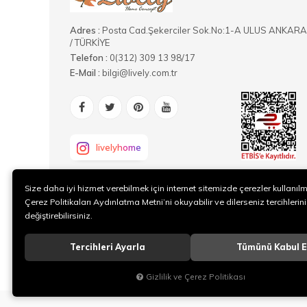
Adres :
Posta Cad.Şekerciler Sok.No:1-A ULUS ANKARA
/ TÜRKİYE
Telefon :
0(312) 309 13 98/17
E-Mail :
bilgi@lively.com.tr
livelyhome
Size daha iyi hizmet verebilmek için internet sitemizde çerezler kullanıl
Çerez Politikaları Aydınlatma Metni’ni okuyabilir ve dilerseniz tercihlerini
değiştirebilirsiniz.
Tercihleri Ayarla
Tümünü Kabul E
Gizlilik ve Çerez Politikası