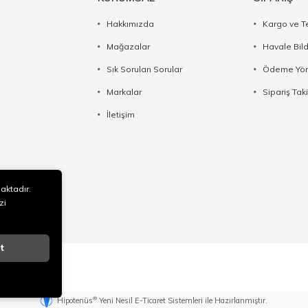
Hakkımızda
Kargo ve T
Mağazalar
Havale Bil
Sık Sorulan Sorular
Ödeme Yön
Markalar
Sipariş Taki
İletişim
maktadır.
zi
t
®
Hipotenüs
Yeni Nesil E-Ticaret Sistemleri ile Hazırlanmıştır.