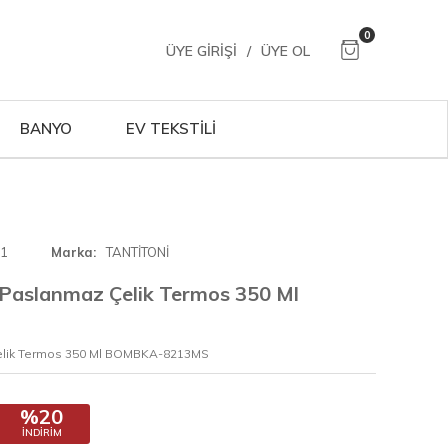
0
ÜYE GIRIŞI
/
ÜYE OL
BANYO
EV TEKSTİLİ
01
Marka
TANTİTONİ
 Paslanmaz Çelik Termos 350 Ml
Çelik Termos 350 Ml BOMBKA-8213MS
%20
İNDIRIM