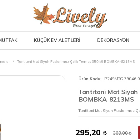
MUTFAK
KÜÇÜK EV ALETLERİ
DEKORASYON
moslar
Tantitoni Mat Siyah Paslanmaz Çelik Termos 350 Ml BOMBKA-8213MS
Ürün Kodu
P249MTG.39046.
Tantitoni Mat Siyah
BOMBKA-8213MS
Tantitoni Mat Siyah Paslanmaz 
295,20
369,00