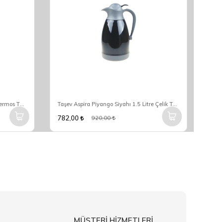
Taşev Aspira Kırmızı 1.5 Litre Çelik Termos T3465
Taşev Aspira Piyango Siyahı 1.5 Litre Çelik Termos T3464
782,00
782
920,00
MÜŞTERİ HİZMETLERİ