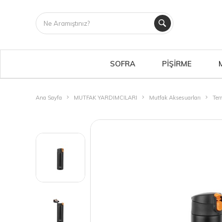
SOFRA
PİŞİRME
Ana Sayfa
MUTFAK YARDIMCILARI
Mutfak Aksesuarları
Ter