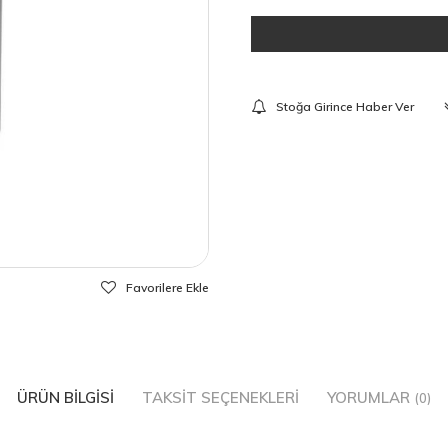
Stoğa Girince Haber Ver
Favorilere Ekle
ÜRÜN BILGISI
TAKSIT SEÇENEKLERI
YORUMLAR
(0)