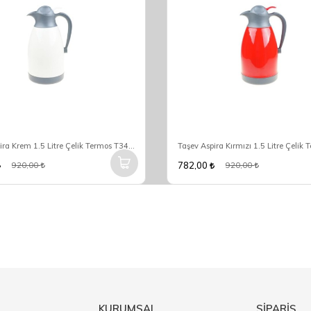
Taşev Aspira Krem 1.5 Litre Çelik Termos T3466
782,00
920,00
920,00
KURUMSAL
SİPARİŞ