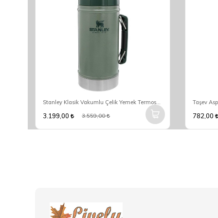
Stanley The Aerolight IceFlow Tigerlily Soğuk Su Termosu 0,60 Lt
Stanley Klasik Vakumlu Çelik Yemek Termosu 0.94 Lt - Yeşil
3.199,00
782,00
3.559,00