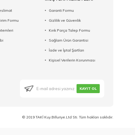
eslimat
Garanti Formu
dirim Formu
Gizlilik ve Güvenlik
temleri
Kırık Parça Talep Formu
bi
Sağlam Ürün Garantisi
İade ve İptal Şartları
Kişisel Verilerin Korunması
KAYIT OL
© 2019 TAKİ Kuy.Billuriye.Ltd Sti. Tüm hakları saklıdır.