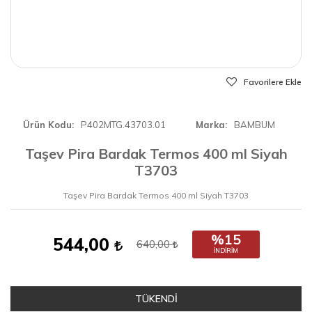
Favorilere Ekle
Ürün Kodu
P402MTG.43703.01
Marka
BAMBUM
Taşev Pira Bardak Termos 400 ml Siyah
T3703
Taşev Pira Bardak Termos 400 ml Siyah T3703
%15
544,00
640,00
İNDIRIM
TÜKENDİ