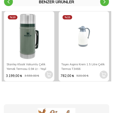
BENZER ÜRÜNLER
%10
%15
Stanley Klasik Vakumlu Çelik
Taşev Aspira Krem 1.5 Litre Çelik
Yemek Termosu 0.94 Lt - Yeşil
Termos T3466
3.199,00
782,00
3.559,00
920,00