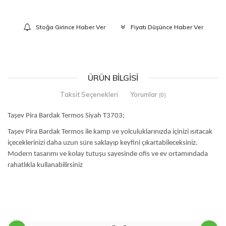
Stoğa Girince Haber Ver
Fiyatı Düşünce Haber Ver
ÜRÜN BILGISI
Taksit Seçenekleri
Yorumlar
(0)
Taşev Pira Bardak Termos Siyah T3703;
Taşev Pira Bardak Termos ile kamp ve yolculuklarınızda içinizi ısıtacak
içeceklerinizi daha uzun süre saklayıp keyfini çıkartabileceksiniz.
Modern tasarımı ve kolay tutuşu sayesinde ofis ve ev ortamındada
rahatlıkla kullanabilirsiniz