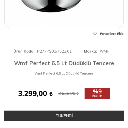
Favorilere Ekle
Ürün Kodu
P277PŞÜ.57522.01
Marka
WMF
Wmf Perfect 6.5 Lt Düdüklü Tencere
Wmf Perfect 6.5 Lt Düdüklü Tencere
%9
3.299,00
3.628,90
İNDIRIM
TÜKENDİ