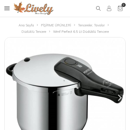
0
Ana Sayfa
PİŞİRME ÜRÜNLERİ
Tencereler, Tavalar
Düdüklü Tencere
Wmf Perfect 6.5 Lt Düdüklü Tencere