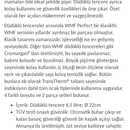
mamaları bile ideal şekilde pişer. Düdüklü tencere ayrıca
kolay kullanımı ve güvenlik özellikleri ile öne çıkar. Özet
olarak her açıdan mükemmel ve vazgeçilmezdir.
Düdüklü tencereler arasında WMF Perfect bir klasiktir.
WMF serisinin yıllardır ayrılmaz bir parçası olmuştur.
Klasik tasarımı zamansızdır, işlevselliği ise en gelişmiş
seviyededir. Diğer tüm WMF düdüklü tencereleri gibi
Cromargan®’dan üretilmiştir, bu sayede paslanmaz,
bakımı kolaydır ve bozulmaz. Büyük pişirme göstergesi
sayesinde kolay kullanılır, iç ölçeği kesin ölçüme olanak
verir ve çıkarılabilir sapı kolay temizlik sağlar. Bütün
bunlara ek olarak TransTherm® tabanı sayesinde
indüksiyon dahil tüm ocak tiplerinde kullanıma uygundur.
4 farklı boyutu ve 2 parça setleri bulunur.
İçerik: Düdüklü tencere 6,5 litre; Ø 22cm
TÜV testi onaylı güvenlik: Otomatik buhar çıkışı ve
kalan basınç güvenliği güvenli bir kapak açılışı sağlar.
Almanya’da üretilmiştir, üst seviye kaliteye sahiptir.