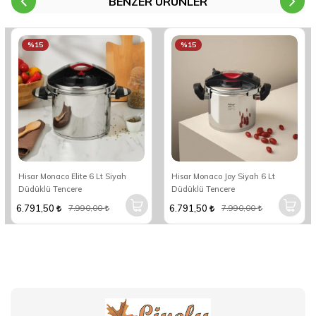
BENZER ÜRÜNLER
%15
%15
Hisar Monaco Elite 6 Lt Siyah
Hisar Monaco Joy Siyah 6 Lt
Düdüklü Tencere
Düdüklü Tencere
6.791,50
6.791,50
7.990,00
7.990,00