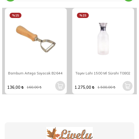
%15
%15
Bambum Artega Soyacak B2644
Taşev Lahi 1500 Ml Sürahi T0802
136,00
1.275,00
160,00
1.500,00