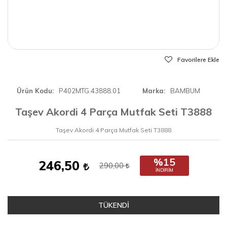
Favorilere Ekle
Ürün Kodu
P402MTG.43888.01
Marka
BAMBUM
Taşev Akordi 4 Parça Mutfak Seti T3888
Taşev Akordi 4 Parça Mutfak Seti T3888
%15
246,50
290,00
İNDIRIM
TÜKENDİ